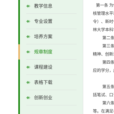
第一条 为
教学信息
核管理水平
专业设置
令
）、新时
林大学本科
培养方案
第二
第
三
规章制度
精神、创新
第四
课程建设
应的学分，
表格下载
第五
括笔试、口
创新创业
第六
等。在满足