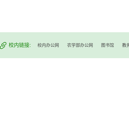
校内链接:
校内办公网
农学部办公网
图书馆
教
版权所有：吉林大学植物科学学院 地址：长春市西安大路53