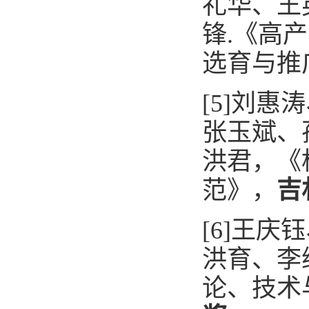
礼华、王
锋
.
《
高产
选育与推
[
5
]
刘惠涛
张玉斌、
洪君，《
范》，
吉
[6]
王庆钰
洪育、李
论、技术