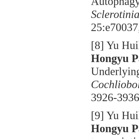
Autophagy 
Sclerotini
25:e70037
[
8
] Yu Hui
Hongyu P
Underlying
Cochliobol
3926-393
[9]
Yu Hui
Hongyu P