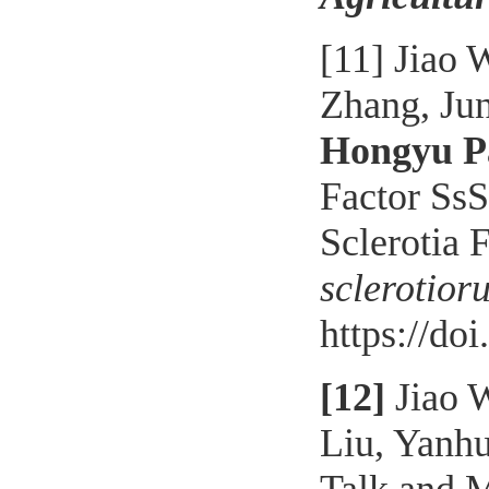
[11]
Jiao 
Zhang
,
Ju
Hongyu P
Factor SsS
Sclerotia 
sclerotior
https://do
[12]
Jiao 
Liu
,
Yanhu