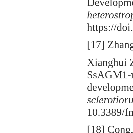
Developmen
heterostro
https://do
[
17
]
Zhan
Xianghui Z
SsAGM1-m
developmen
sclerotior
10.3389/f
[18]
Cong,