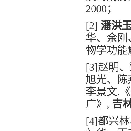
2000
；
[
2
]
潘洪
华、余刚
物学功能
[
3
]
赵明、
旭光、陈
李景文
.
《
广
》
,
吉
[
4
]
都兴林