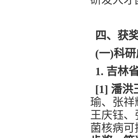
研发人才
四、获
(
一
)
科研
1.
吉林
[1]
潘洪
瑜
、
张祥
王庆钰
、
菌核病可