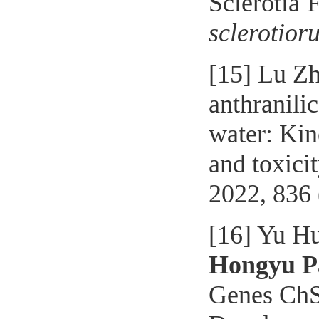
Sclerotia
F
sclerotior
[
15
]
Lu Zh
anthranilic
water: Kin
and
toxici
2022, 836
[
16
]
Yu Hu
Hongyu P
Genes ChS