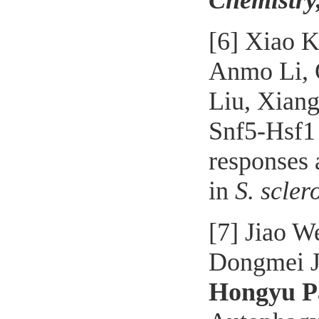
Chemistry
[
6
] Xiao K
Anmo Li, 
Liu, Xian
Snf5-Hsf1 
responses 
in
S. scler
[7]
Jiao
We
Dongmei J
Hongyu P