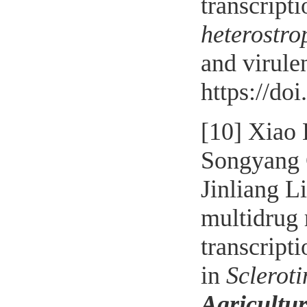
transcripti
heterostr
and virule
https://do
[10]
Xiao 
Songyang G
Jinliang L
multidrug 
transcript
in
Scleroti
Agricultu