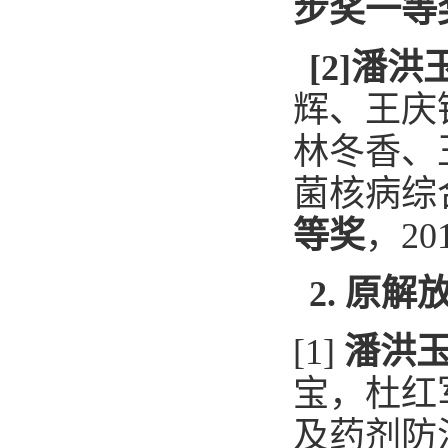
步奖一等
[2]潘洪
辉、王庆
林冬香、
菌核病综
等奖
，
20
2.
原解
[
1
]
潘洪
宝，杜红
及药剂防