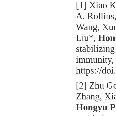
[1]
Xiao K
A. Rollins
Wang, Xun
Liu*,
Hon
stabilizing
immunity
https://do
[2]
Zhu Gen
Zhang, Xia
Hongyu P