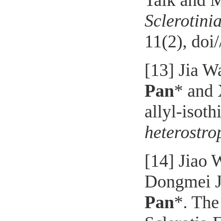
Talk and M
Sclerotini
11(2)
, doi/
[13]
Jia W
Pan
* and
allyl-isoth
heterostro
[
14]
Jiao 
Dongmei J
Pan
*
.
The 