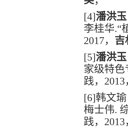
奖
；
[4]
潘洪玉
李桂华.
“
2017，
吉
[5]
潘洪玉
家级特色
践
，201
[6]韩
梅士伟.
践
，201