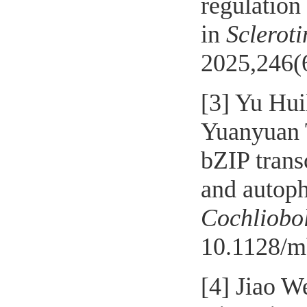
regulation
in
Scleroti
2025,246(
[3]
Yu Huil
Yuanyuan 
bZIP trans
and autoph
Cochliobol
10.1128/m
[4]
Jiao W