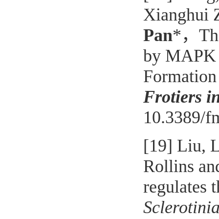
Xianghui 
Pan
*
，
Th
by MAPK K
Formation
Frotiers i
10.3389/f
[19]
Liu, L
Rollins a
regulates 
Sclerotini