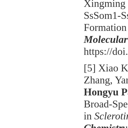
Xingming
SsSom1-Ss
Formation 
Molecular
https://do
[5]
Xiao
K
Zhang, Ya
Hongyu P
Broad-Spe
in
Scleroti