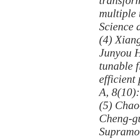
transfor
multiple 
Science 
(4)
Xiang
Junyou 
tunable 
efficient
A,
8
(10)
(5)
Chao
Cheng-gu
Supramol