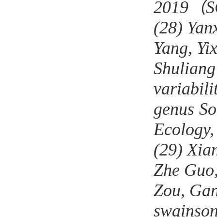
201
9
（
S
(28)
Yan
Yang, Yi
Shuliang
variabili
genus
So
Ecology
(29)
Xia
Zhe Guo,
Zou, Gan
swainson