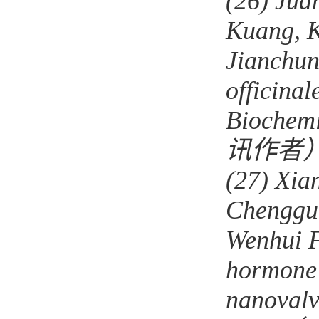
(26)
Juan
Kuang, K
Jian
chu
n
officinal
Biochemi
讯作者
(27)
Xia
Chengguo
Wenhui 
hormone 
nanovalv