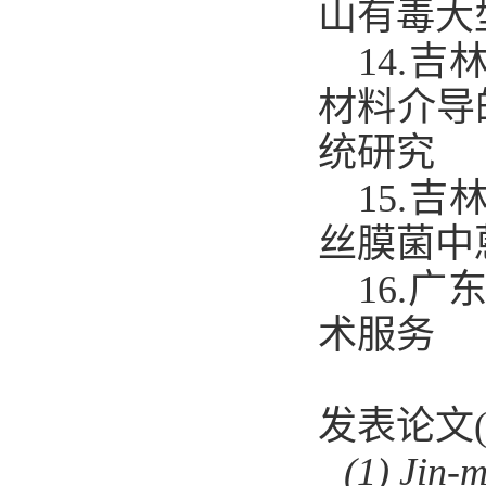
山有毒大
1
4
.吉
材料介导
统研究
1
5
.吉
丝膜菌中
1
6
.广
术服务
发表论文(Pub
(1)
Jin-m