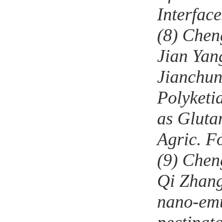
Interfac
(8)
Cheng
Jian Yan
Jianchu
Polyketi
as Glut
Agric. 
(9)
Chen
Qi Zhan
nano-emu