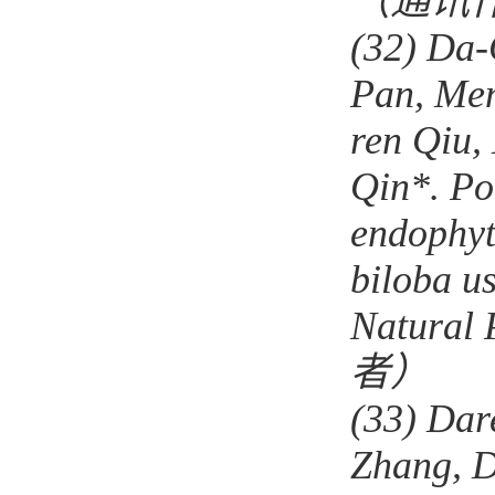
（通讯
(32)
Da-
Pan, Men
ren Qiu,
Qin*. Po
endophyt
biloba u
Natural 
者）
(33)
Dar
Zhang, D