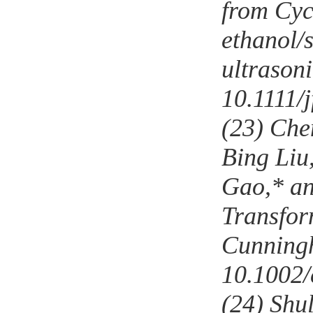
from Cyc
ethanol/
ultrason
10.1111/
(23)
Che
Bing Liu
Gao,* an
Transfor
Cunningh
10.1002/
(24)
Shu