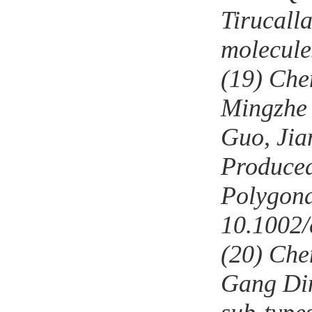
Tirucall
molecule
(19)
Che
Mingzhe
Guo
,
Jia
Produce
Polygona
10.1002/
(20)
Che
Gang Din