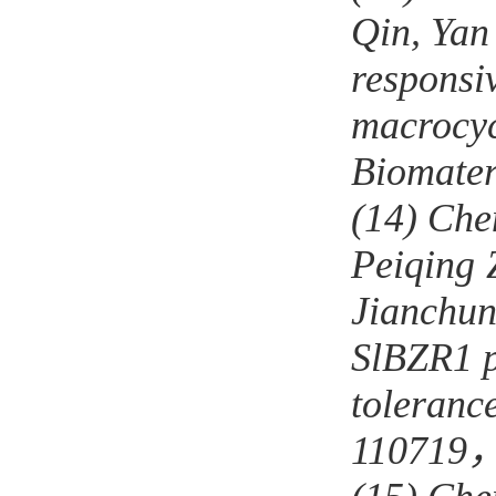
Qin
,
Yan
responsi
macrocyc
Biomater
(14)
Che
Peiqing
Jianchu
SlBZR1 po
toleranc
110719