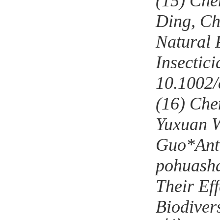
(15)
Che
Ding, Ch
Natural 
Insectic
10.1002
(16)
Che
Yuxuan W
Guo*Anti
pohuasha
Their Ef
Biodiver