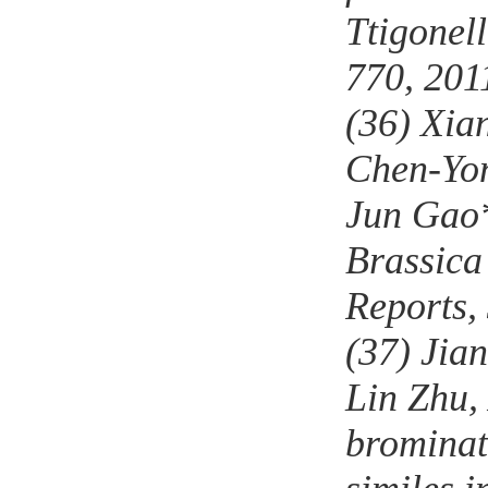
Ttigonel
770, 201
(36)
Xia
Chen-Yon
Jun Gao*
Brassica
Reports,
(37)
Jia
Lin Zhu,
brominat