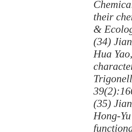
Chemical 
their ch
& Ecolog
(34)
Jia
Hua Yao,
characte
Trigonel
39(2):16
(35)
Jia
Hong-Yu 
function