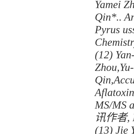
Yamei Zh
Qin*.. A
Pyrus us
Chemist
(12)
Yan
Zhou
,
Yu
Qin
,
Accu
Aflatoxi
MS/MS a
讯作者
,
(13)
Jie 