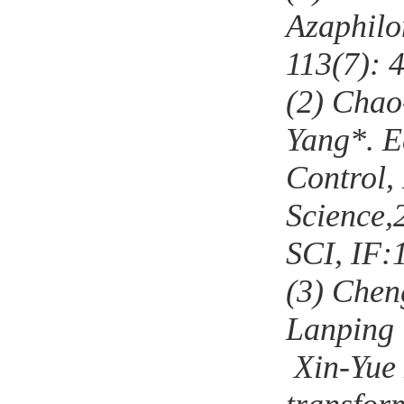
Azaphilo
113(7): 
(2)
Chao
Yang
*
. 
Control, 
Science
,
SCI, IF:
(3)
Chen
Lanping
Xin-Yue 