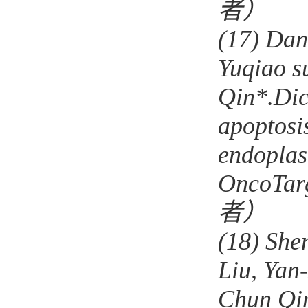
者）
(17)
Dan
Yuqiao s
Qin*.Dic
apoptosis
endoplas
OncoTarg
者）
(18)
She
Liu, Yan
Chun Qi