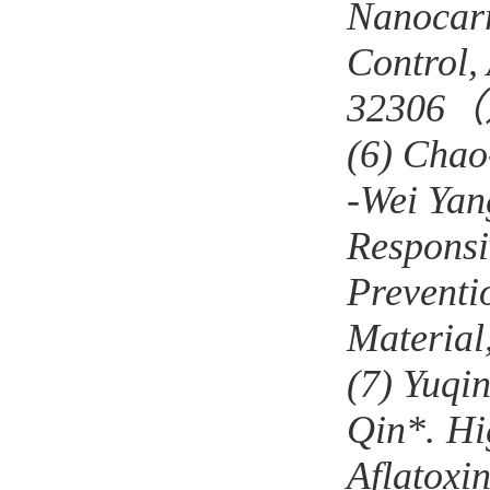
Nanocarr
Control
,
32306
（
(6)
Chao
‐
Wei Yan
Responsi
Preventi
Material
(7)
Yuqi
Qin*.
Hi
Aflatoxi