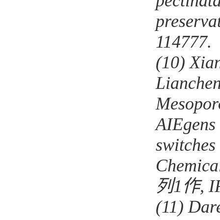
pectinata
preserva
114777
.
(10)
Xian
Lianchen
Mesoporo
AIEgens
switches 
Chemica
列
1
作
,
I
(11)
Dare