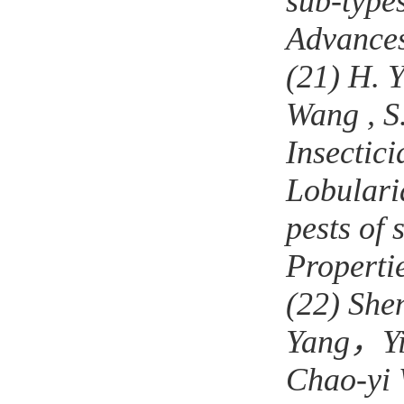
sub-type
Advance
(21)
H. Y
Wang , S.
Insectici
Lobulari
pests of 
Properti
(22)
She
Yang
，
Y
Chao-yi 