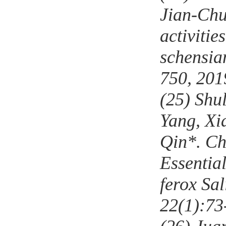
Jian-Ch
activitie
schensia
750
, 201
(25)
Shu
Yang, Xi
Qin*. Ch
Essentia
ferox Sal
2
2
(1):
73