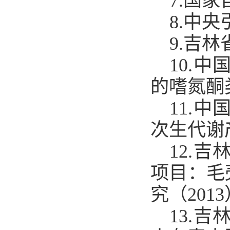
7
.国
8
.中
9
.吉
10
.中
的嗜氮酮
11
.中
次生代谢
12
.吉
项目：毛
究
（
2013
1
3
.吉