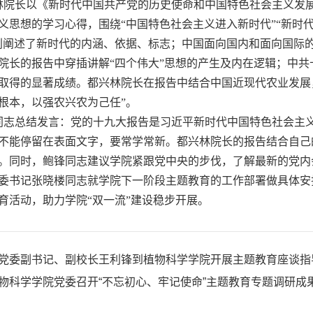
林院长以《新时代中国共产党的历史使命和中国特色社会主义发
义思想的学习心得，围绕“中国特色社会主义进入新时代”“新时
别阐述了新时代的内涵、依据、标志；中国面向国内和面向国际
院长的报告中穿插讲解“四个伟大”思想的产生及内在逻辑；中
取得的显著成绩。都兴林院长在报告中结合中国近现代农业发展
根本，以强农兴农为己任”。
同志总结发言：党的十九大报告是习近平新时代中国特色社会主
不能停留在表面文字，要常学常新。都兴林院长的报告结合自己
。同时，鲍锋同志建议学院紧跟党中央的步伐，了解最新的党内
书记张晓楼同志就学院下一阶段主题教育的工作部署做具体安
育活动，助力学院“双一流”建设稳步开展。
党委副书记、副校长王利锋到植物科学学院开展主题教育座谈指
物科学学院党委召开“不忘初心、牢记使命”主题教育专题调研成