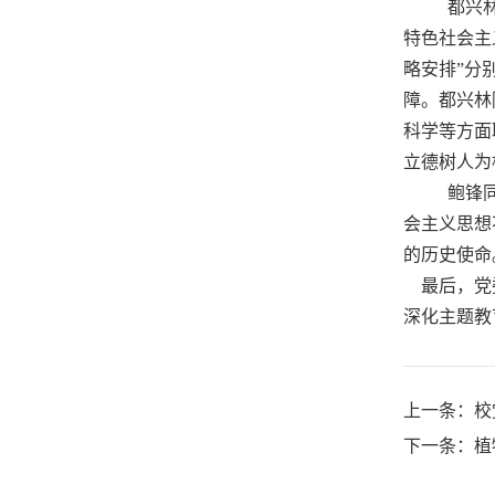
都兴
特色社会主
略安排”分
障。都兴林
科学等方面
立德树人为
鲍锋
会主义思想
的历史使命
最后，党委
深化主题教
上一条：
校
下一条：
植