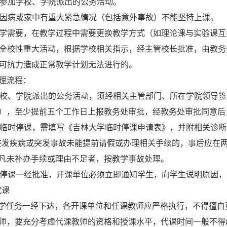
师参加学校、学院派出的公务活动。
教师因病或家中有重大紧急情况（包括意外事故）不能坚持上课。
因教学需要，在教学过程中需要更换教学方式（如理论课与实验课互
遇有全校性重大活动，根据学校相关指示，经主管校长批准，由教
不可抗力造成正常教学计划无法进行的。
理流程：
由学校、学院派出的公务活动，须经相关主管部门、所在学院领导
），至少提前五个工作日上报教务处审批，经教务处审批同意后
因病临时停课，需填写《吉林大学临时停课申请表》，并附相关诊
突发疾病或突发事故未能提前请假或办理相关手续的，事后应在
凡未补办手续或理由不足者，按教学事故处理。
停课一经批准，开课单位必须立即通知学生，向学生说明原因，
代课
学任务一经下达，各开课单位和任课教师应严格执行，不得擅自
师，要充分考虑代课教师的资格和授课水平，代课时间一般不得