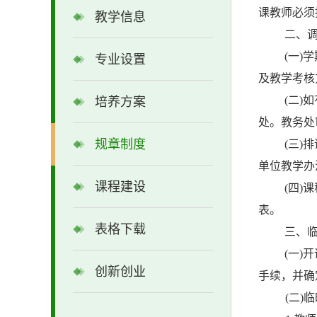
课教师必须
教学信息
二、
(
一
)
学
专业设置
及教学考核
(
二
)
如
培养方案
处。教务处
规章制度
(
三
)
排
单位教学办
课程建设
(
四
)
课
表。
表格下载
三、
(
一
)
开
创新创业
手续，并确
(
二
)
临