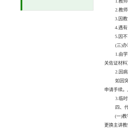
1.教
2.
3.
4.
5.因
(
三
)
办
1.
关佐证材料
2.
如因
申请手续。
3.
临时
四、
(
一
)
教
更换主讲教