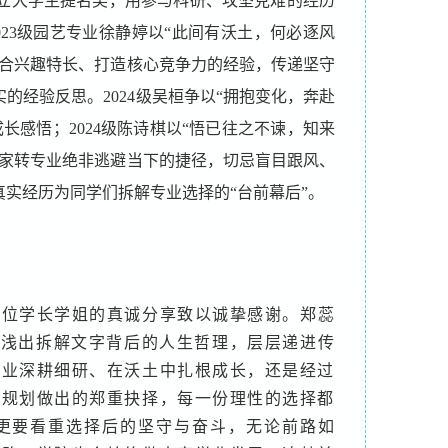
立大学生提名奖，用参与科研、攻坚克难的经历
23级园艺专业徐静婷以“此间有沃土，何必逐风
融合兴趣特长、打造核心竞争力的经验，传递坚守
经验反思。2024级吴桓争以“拥抱变化，奔赴
感悟；2024级陈诗棋以“悟已往之不谏，知来
大家转专业绝非逃避当下的捷径，切忌盲目跟风、
实经历为同学们拆解专业选择的“台前幕后”。
四位学长学姐的真诚分享致以诚挚感谢。郑蕊
深入浅出拆解文字背后的人生哲理，层层递进传
专业深耕细研、在沃土中扎根成长，还是经过
、规划做出的郑重抉择，每一份理性的选择都
更要看重选择后的坚守与奋斗，无论前路如