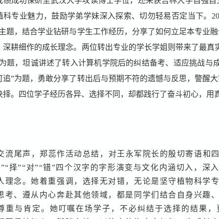
成绩成功保研至武汉大学攻读博士学位，还荣获吉林大学自强自
植科专业魅力，鼓励学弟学妹深入探索、切勿轻易否定当下。20
为主题，结合学业钻研与学生工作经历，分享了如何立足本专业
、深耕细作的成长理念。两位转出专业的学长学姐则带来了最真实的
”为题，坦诚讲述了转入计算机学院后的纠结备考、适应挑战与成长
可追”为题，勇敢分享了转出后与预期不符的遗憾与反思，警醒
抉择。四位学子经历各异、选择不同，却都践行了奋斗初心，用真
交流尾声，郑蕊作活动总结，对王永军院长的殷切寄语和
选”“择”“对”“错”四个汉字的字形演变与文化内涵切入，
人理念。她着重强调，选择无对错，无论是坚守植物科学
思考、遵从内心奔赴其他领域，都是同学们结合自身兴趣
尊重与肯定。她叮嘱在场学子，不必纠结于选择的结果，