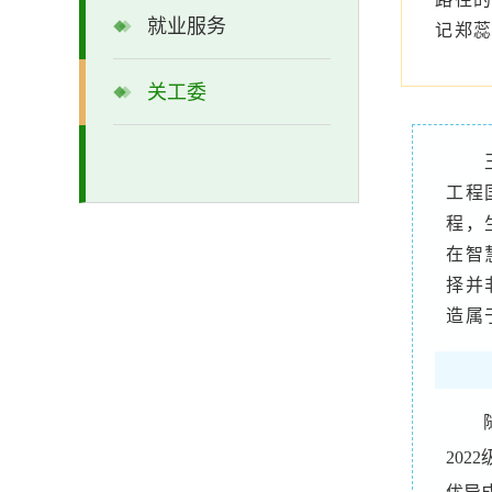
就业服务
记郑
关工委
工程
程，
在智
择并
造属
20