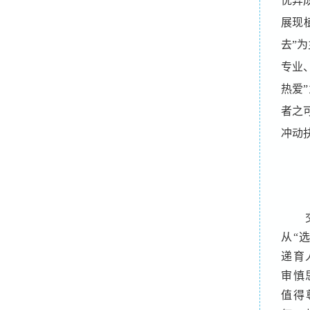
优异
展现
去”
专业
热爱
者之
冲动
从“
递育
审慎
值得