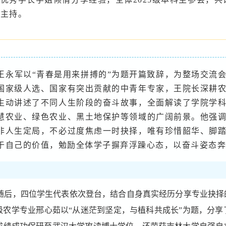
蕊主持。
王永军以“青春是用来拼搏的”为题开篇致辞，为整场交流
国家级人选、国家有突出贡献的中青年专家，王院长深耕
生动讲述了不同人生阶段的奋斗故事，全面解读了学院学
慧农业、绿色农业、黑土地保护等领域的广阔前景。他强
非人生定局，不必过度焦虑一时抉择，唯有珍惜韶华、脚
于自己的价值，勉励全体学子摒弃浮躁心态，以奋斗姿态奔
随后，四位学生代表依次登台，结合自身真实经历分享专业抉择
22级农学专业邢心茹以“从迷茫到坚定，与植科共成长”为题，分