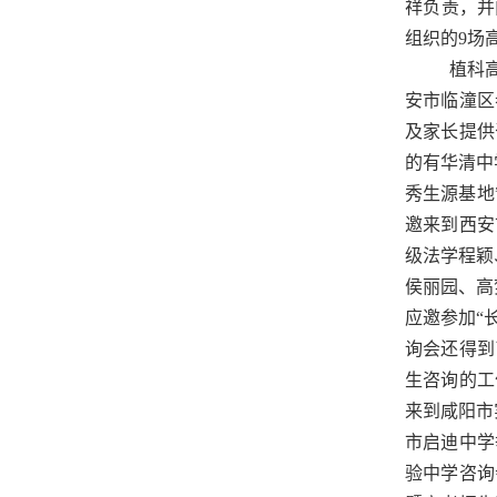
祥负责，并
组织的9场
植科
安市临潼区
及家长提供
的有
华清中
秀生源基地
邀来到西安
级法学程颖
侯丽园、高
应邀参加“
询会还得到
生咨询的工
来到咸阳市
市
启迪中学
验中学咨询