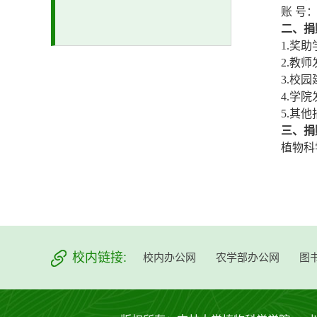
账 号：22
二、捐
1.奖助
2.教
3.校
4.学
5.其他
三、捐
植物科学学
校内链接:
校内办公网
农学部办公网
图