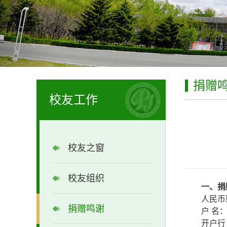
捐赠
校友工作
校友之窗
校友组织
一、捐
人民币
捐赠鸣谢
户 名
开户行