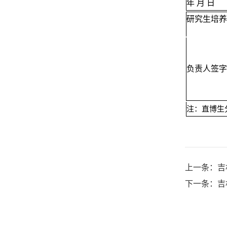
年 月 日
研究生培养
负责人签字
注：直博生
上一条：
吉
下一条：
吉