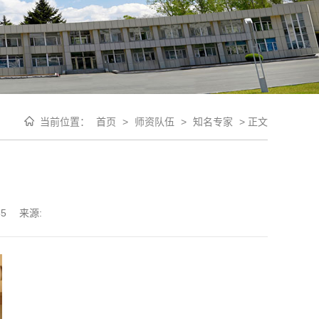
当前位置：
首页
>
师资队伍
>
知名专家
>
正文
85
来源: