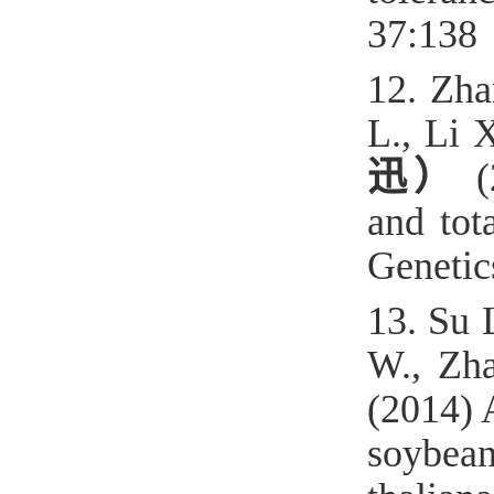
37:138
12.
Zha
L., Li 
迅）
(2
and tot
Genetic
13.
Su 
W
.
, Zh
(2014) 
soybean