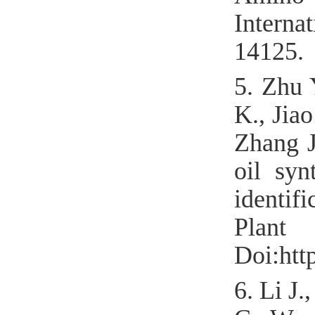
Interna
14125.
5.
Zhu 
K
., Jia
Zhang 
oil syn
identif
Pl
D
oi:htt
6.
Li
J
.