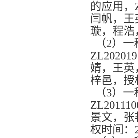
的应用，ZL
闫帆
，
王
璇
，
程浩
（2）
ZL20201
婧
，
王英
梓邑
，授
（3）一
ZL20111
景文
，
张
权时间：2