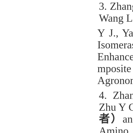
3. Zhan
Wang L.
Y J., Y
Isome
Enhance
mposit
Agronom
4.
Zha
Zhu
Y
C
者）
an
Amino 