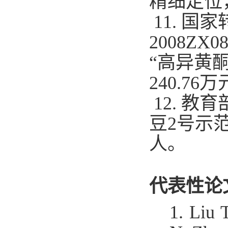
精细定位
11.
国家
2008ZX08
“高异黄
240.76
万
12.
教育
豆
2
号示
人。
代表性论
1. Liu 