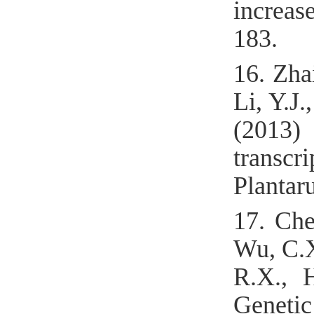
increas
183.
16.
Zhai
Li, Y.J.
(2013)
transcr
Plantar
17.
Che
Wu, C.X.
R.X., 
Genetic