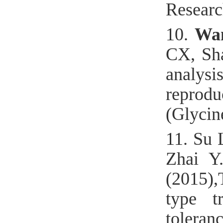
Researc
10.
Wan
CX, Sha
analysi
reprodu
(Glycin
11.
Su 
Zhai Y
(2015)
type t
toleran