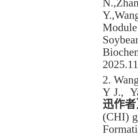
N.,Zha
Y.,Wan
Module 
Soybe
Bioch
2025.1
2. Wang
Y J., Y
迅作者
(CHI) g
Format