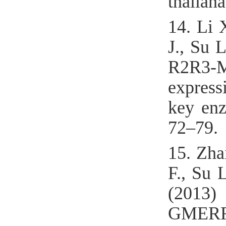
thalian
14.
Li 
J., Su 
R2R3-MY
express
key enz
72–79.
15.
Zha
F., Su 
(2013)
GMERF7