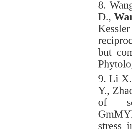
8.
Wan
D.,
Wa
Kessler
recipro
but com
Phytolo
9.
Li X
Y., Zha
of so
GmMYB1
stress 