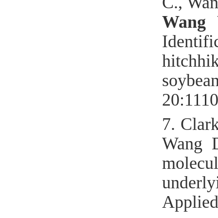
C
.
, Wa
Wang
Identi
hitchhi
soybean
20:111
7.
Clar
Wang
molecul
underl
Applied