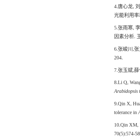
4.
唐心龙
,
光能利用率
5.
张雨寒
,
因素分析
.
6.
张峻川
,
张
204.
7.
张玉斌
,
薛
8.
Li Q, Wan
Arabidopsis 
9.
Qin X, Hu
tolerance in
10.
Qin XM, 
70(5):574-58