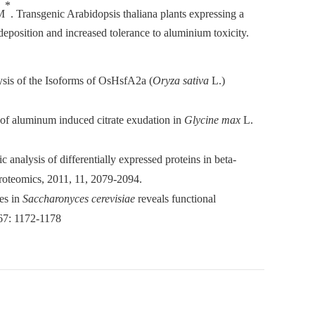
*
M
. Transgenic Arabidopsis thaliana plants expressing a
deposition and increased tolerance to aluminium toxicity.
ysis of the Isoforms of OsHsfA2a (
Oryza sativa
L.)
 of aluminum induced citrate exudation in
Glycine max
L.
nalysis of differentially expressed proteins in beta-
Proteomics, 2011, 11, 2079-2094.
es in
Saccharonyces cerevisiae
reveals functional
167: 1172-1178