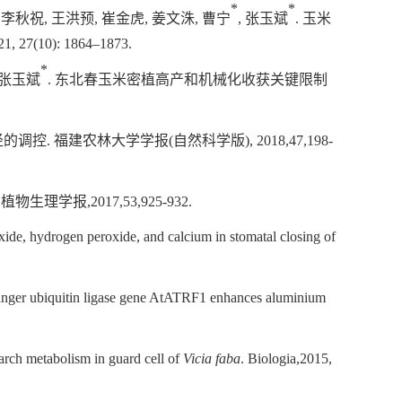
*
*
,
李秋祝
,
王洪预
,
崔金虎
,
姜文洙
,
曹宁
,
张玉斌
.
玉米
1, 27(10): 1864–1873.
*
张玉斌
.
东北春玉米密植高产和机械化收获关键限制
径的调控
.
福建农林大学学报
(
自然科学版
), 2018,47,198-
.
植物生理学报
,2017,53,925-932.
xide, hydrogen peroxide, and calcium in stomatal closing of
 finger ubiquitin ligase gene AtATRF1 enhances aluminium
arch metabolism in guard cell of
Vicia faba
. Biologia,2015,