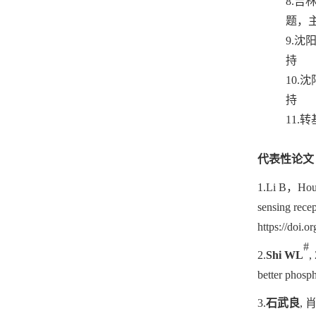
8.
吉
题，
9.
沈
持
10.
沈
持
11.
转
代表性论文
1.Li B
，
Hou
sensing rece
https://doi.
#
2.
Shi
WL
,
better phosp
3.
石武良
,