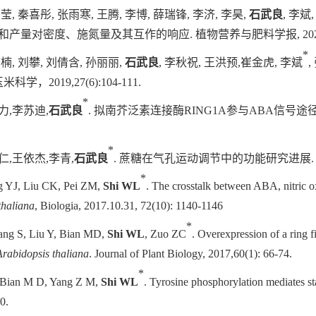
刘莹
,
秦喜彤
,
张雨寒
,
王腾
,
李博
,
薛瑞锋
,
李济
,
李昊
,
石武良
,
李斌
和产量对密度、施氮量及其互作的响应
.
植物营养与肥料学报
,
202
*
李
楠
,
刘
攀
,
刘倩含
,
孙丽丽
,
石武良
,
李秋祝
,
王洪预
,
崔金虎
,
李
斌
,
玉米科学，
2
019,27(6):104-111.
*
力
,
李苏迪
,
石武良
.
拟南芥泛素连接酶
RING1A
参与
ABA
信号途
*
仁
,
王依杰
,
李青
,
石武良
.
蔗糖在气孔运动调节中的功能研究进展
*
g YJ, Liu CK, Pei ZM,
Shi WL
. The crosstalk between ABA, nitric o
thaliana
, Biologia, 2017.10.31, 72(10): 1140-1146
*
ang S, Liu Y, Bian MD,
Shi WL
, Zuo ZC
. Overexpression of a ring
Arabidopsis thaliana
. Journal of Plant Biology, 2017,60(1): 66-74.
*
Bian M D, Yang Z M,
Shi WL
. Tyrosine phosphorylation mediates st
0.