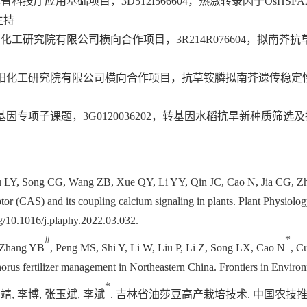
林省科技厅应用基础项目，
3D512I566604
，热激转录因子
OsHSFA
主持
阳化工研究院有限公司横向合作项目，
3R214R076604
，拟南芥抗
阳化工研究院有限公司横向合作项目，抗草铵膦拟南芥遗传稳定
基因专项子课题，
3G0120036202
，转基因水稻抗旱新种质筛选及
 L
Y
, Song C
G
, Wang Z
B
, Xue Q
Y
, Li Y
Y
, Qin J
C
, Cao N, Jia C
G
, Z
ptor (CAS) and its coupling calcium signaling in plants. Plant Physiol
org/10.1016/j.plaphy.2022.03.032.
#
*
 Zhang YB
, Peng MS, Shi Y,
Li W, Liu P, Li Z, Song LX, Cao N
, C
horus fertilizer management in Northeastern China
.
Frontiers in Enviro
*
肖靖
,
李博
,
张玉斌
,
李斌
.
吉林省油莎豆高产栽培技术
.
中国农技