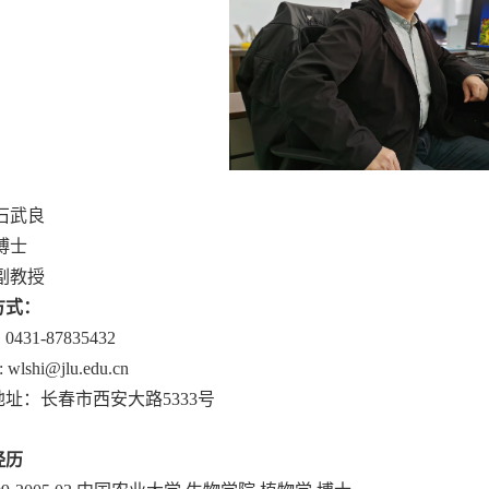
石武良
博士
副教授
方式：
：
0431-87835432
: wlshi@jlu.edu.cn
地址：长春市西安大路
5333
号
经历