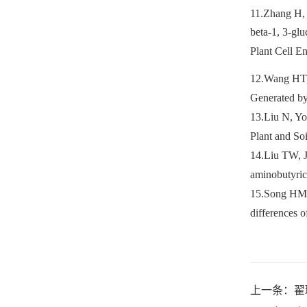
11.
Zhang H
beta-1, 3-gl
Plant Cell E
12.
Wang HT,
Generated by
13.
Liu N, Yo
Plant and So
14.
Liu TW, 
aminobutyri
15.
Song HM
differences o
上一条：
翟