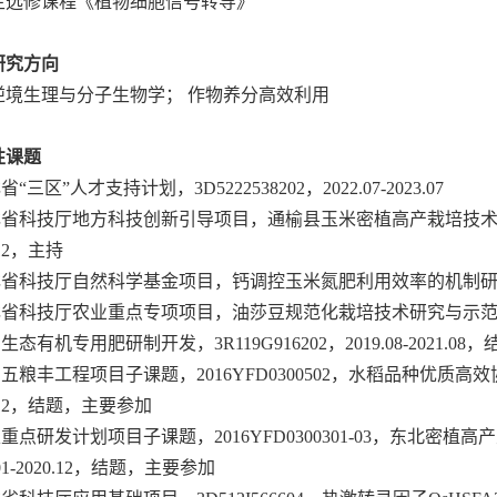
生选修课程《植物细胞信号转导》
研究方向
逆境生理与分子生物学
；
作物养分高效利用
性课题
省“三区”人才支持计划，
3D5222538202
，
2
022.07-2023.07
林省科技厅
地方科技创新引导
项目，
通榆县玉米密植高产栽培技
12
，主持
林省科技厅自然科学基金项目，
钙调控玉米氮肥利用效率的机制
林省科技厅农业重点专项项目，油莎豆规范化栽培技术研究与示范
钾生态有机专用肥研制开发
，
3R119G916202
，
2019.08-2021.08
，
三五粮丰工程项目子课题，
2016YFD0300502
，水稻品种优质高效
12
，
结题
，
主要
参加
家重点研发计划项目子课题，
2016YFD0300301-03
，东北密植高产
01-2020.12
，
结题
，
主要
参加