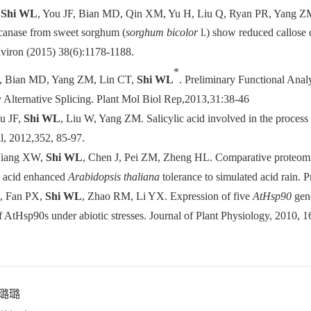
,
Shi WL
, You JF, Bian MD, Qin XM, Yu H, Liu Q, Ryan PR, Yang Z
ucanase from sweet sorghum (
sorghum bicolor
l.) show reduced callose 
nviron (2015) 38(6):1178-1188.
*
 Bian MD, Yang ZM, Lin CT,
Shi WL
. Preliminary Functional Anal
 Alternative Splicing. Plant Mol Biol Rep,2013,31:38-46
u JF,
Shi WL
, Liu W, Yang ZM. Salicylic acid involved in the process
il, 2012,352, 85-97.
Jiang XW,
Shi WL
, Chen J, Pei ZM, Zheng HL. Comparative proteomic a
c acid enhanced
Arabidopsis thaliana
tolerance to simulated acid rain. 
, Fan PX,
Shi WL
, Zhao RM, Li YX. Expression of five
AtHsp90
gen
f AtHsp90s under abiotic stresses. Journal of Plant Physiology, 2010, 
璐璐