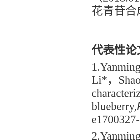
花青苷合成
代表性论
1.Yanmin
Li*，Shaomi
characteriz
blueberry,
e1700327-
2.Yanmin