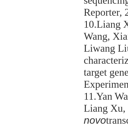
sequencing
Reporter, 
10.Liang 
Wang, Xia
Liwang Li
characteri
target gene
Experiment
11.Yan Wa
Liang Xu,
novo
trans