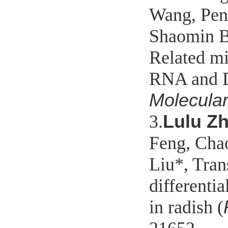
Wang, Pen
Shaomin Bi
Related m
RNA and D
Molecula
Lulu Zh
3.
Feng, Cha
Liu*, Trans
differenti
in radish (