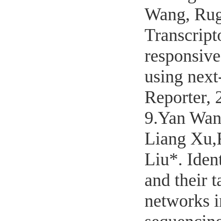
Wang, Rug
Transcript
responsive
using next
Reporter, 
9.Yan Wan
Liang Xu,
Liu*. Ident
and their 
networks i