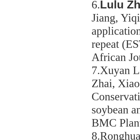
Lulu Zh
6.
Jiang, Yiq
applicatio
repeat (ES
African Jo
7.Xuyan Li
Zhai, Xiao
Conservati
soybean an
BMC Plant 
8.Ronghua