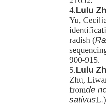
21652.
Lulu Zh
4.
Yu, Cecil
identifica
Ra
radish (
sequencin
900-915.
Lulu Zh
5.
Zhu, Liwa
de n
from
sativus
L.)