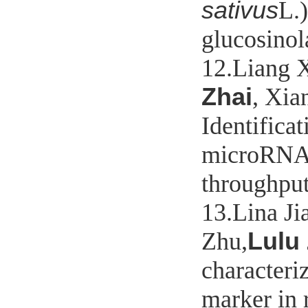
sativus
L.
glucosino
12.Liang 
Zhai
, Xia
Identifica
microRNAs
throughput
13.Lina J
Lulu
Zhu,
characteri
marker in 