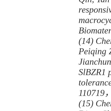
responsi
macrocyc
Biomater
(14)
Che
Peiqing
Jianchu
SlBZR1 po
toleranc
110719
(15)
Che