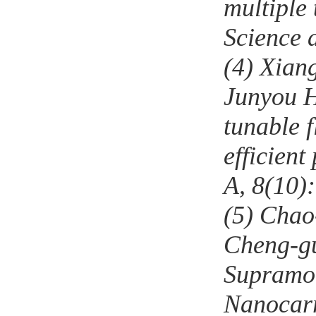
multiple 
Science 
(4)
Xiang
Junyou 
tunable 
efficient
A,
8
(10)
(5)
Chao
Cheng-gu
Supramol
Nanocarr