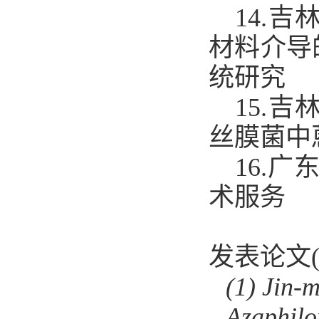
1
4
.吉
材料介导
统研究
1
5
.吉
丝膜菌中
1
6
.广
术服务
发表论文(Pub
(1)
Jin-m
Azaphilo