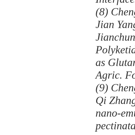
(8)
Cheng
Jian Yan
Jianchu
Polyketi
as Glut
Agric. 
(9)
Chen
Qi Zhan
nano-emu
pectinata