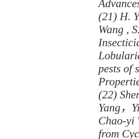
Advance
(21)
H. Y
Wang , S.
Insectici
Lobulari
pests of 
Properti
(22)
She
Yang
，
Y
Chao-yi 
from Cyc