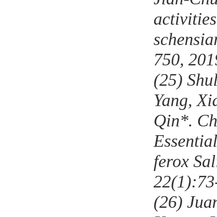
activitie
schensia
750
, 201
(25)
Shu
Yang, Xi
Qin*. Ch
Essentia
ferox Sal
2
2
(1):
73
(26)
Juan