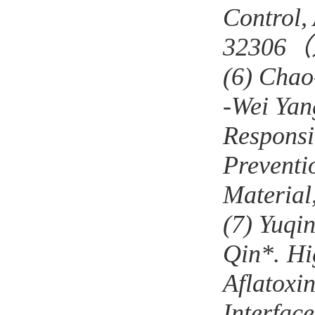
Control
,
32306
（
(6)
Chao
‐
Wei Yan
Responsi
Preventi
Materi
(7)
Yuqi
Qin*.
Hi
Aflatoxi
Interfac