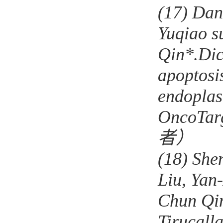
(17)
Dan
Yuqiao s
Qin*.Dic
apoptosis
endoplas
OncoTarg
者）
(18)
She
Liu, Yan
Chun Qi
Tirucall