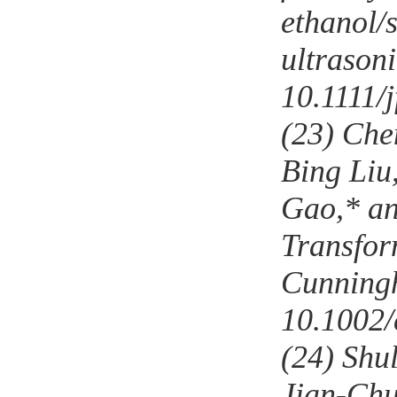
ethanol/
ultrason
10.1111/
(23)
Che
Bing Liu
Gao,* an
Transfor
Cunningh
10.1002/
(24)
Shu
Jian-Ch