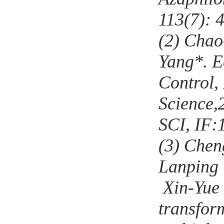
113(7): 
(2)
Chao
Yang
*
. 
Control, 
Science
,
SCI, IF:
(3)
Chen
Lanping
Xin-Yue 
transfor