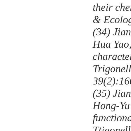
their ch
& Ecolog
(34)
Jia
Hua Yao,
characte
Trigonel
39(2):16
(35)
Jia
Hong-Yu 
function
Ttigonel