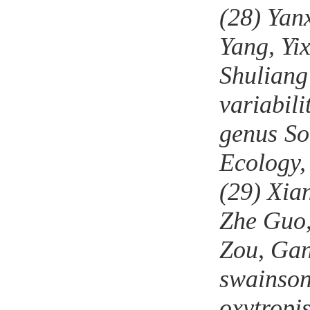
(28)
Yan
Yang, Yi
Shuliang
variabili
genus
So
Ecology
(29)
Xia
Zhe Guo,
Zou, Gan
swainson
oxytropi