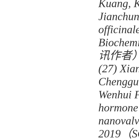
Kuang, K
Jian
chu
n
officinal
Biochemi
讯作者
(27)
Xia
Chengguo
Wenhui 
hormone 
nanovalv
201
9
（
S