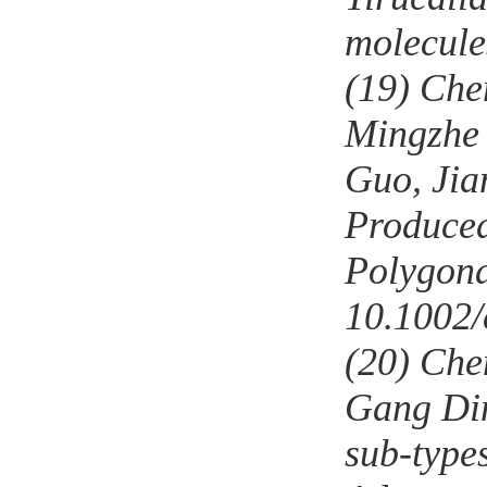
molecule
(19)
Che
Mingzhe
Guo
,
Jia
Produce
Polygona
10.1002/
(20)
Che
Gang Din
sub-type