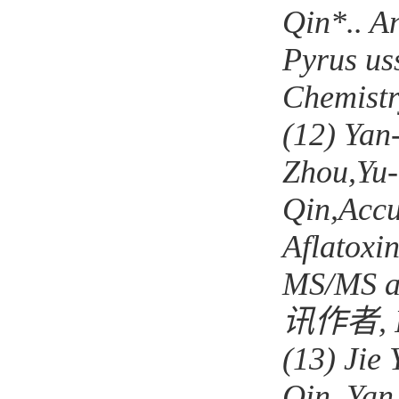
Qin*.. A
Pyrus us
Chemist
(12)
Yan
Zhou
,
Yu
Qin
,
Accu
Aflatoxi
MS/MS a
讯作者
,
(13)
Jie 
Qin
,
Yan