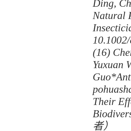
Ding, Ch
Natural 
Insectic
10.1002
(16)
Che
Yuxuan W
Guo*Anti
pohuasha
Their Ef
Biodiver
者）