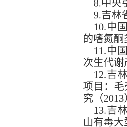
8
.中
9
.吉
10
.中
的嗜氮酮
11
.中
次生代谢
12
.吉
项目：毛
究
（
2013
1
3
.吉
山有毒大