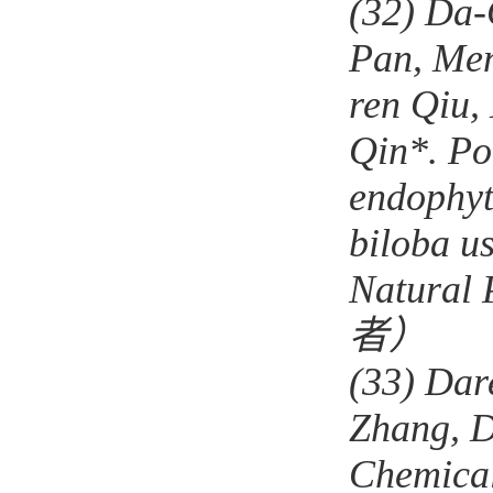
(32)
Da-
Pan, Men
ren Qiu,
Qin*. Po
endophyt
biloba u
Natural 
者）
(33)
Dar
Zhang, D
Chemical 