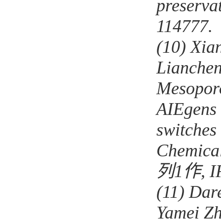
preserva
114777
(10)
Xian
Lianchen
Mesoporo
AIEgens
switches 
Chemica
列
1
作
,
(11)
Dare
Yamei Zh