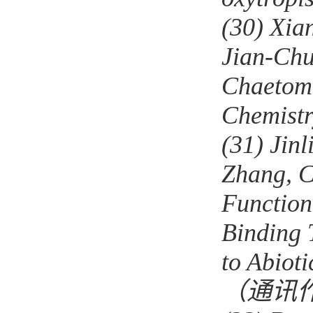
(30)
Xian
Jian-Chu
Chaetom
Chemistr
(31)
Jinl
Zhang, 
Function
Binding 
to Abioti
（通讯