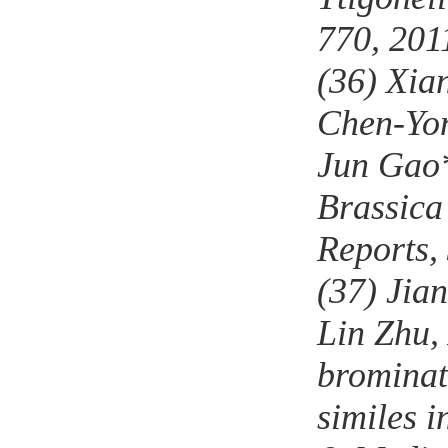
770, 201
(36)
Xia
Chen-Yon
Jun Gao*
Brassica
Reports,
(37)
Jia
Lin Zhu,
brominat
similes i