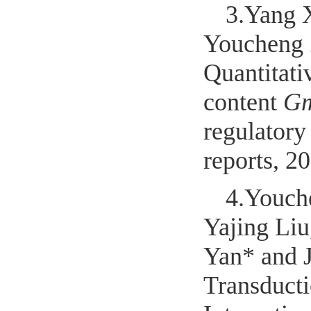
3.
Yang 
Youcheng 
Quantitati
content
G
regulatory
reports, 2
4.
Youch
Yajing Li
Yan* and 
Transducti