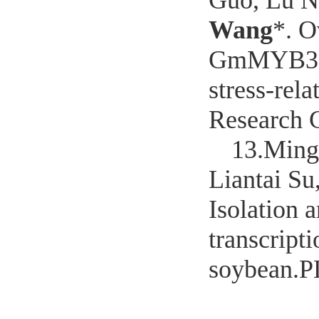
Guo, Lu N
Wang
*. O
GmMYB3a ne
stress-rel
Research 
13.
Ming
Liantai Su
Isolation
transcripti
soybean.P