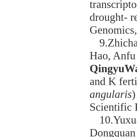
transcript
drought- r
Genomics,
9.
Zhich
Hao, Anfu
QingyuW
and K fert
angularis
)
Scientific
10.
Yuxu
Dongquan 