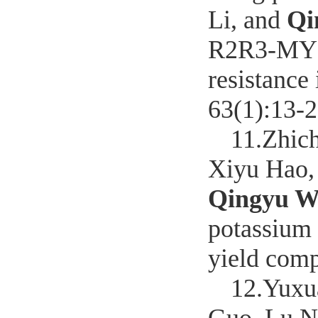
Li, and
Qi
R2R3-MYB 
resistance
63(1):13-2
11.
Zhich
Xiyu Hao,
Qingyu W
potassium 
yield com
12.
Yuxu