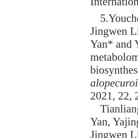
Internatio
5.
Youch
Jingwen L
Yan* and 
metabolomi
biosynthes
alopecuro
2021, 22, 
Tianlia
Yan, Yajin
Jingwen L