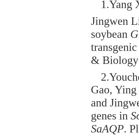
1.
Yang 
Jingwen L
soybean
G
transgeni
& Biology
2.
Youch
Gao, Ying
and Jingw
genes in
S
SaAQP
. P