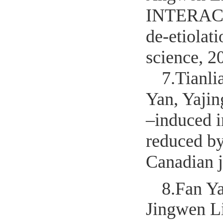
INTERACT
de-etiolat
science, 2
7.
Tianli
Yan, Yajin
–induced i
reduced b
Canadian j
8.
Fan Y
Jingwen L