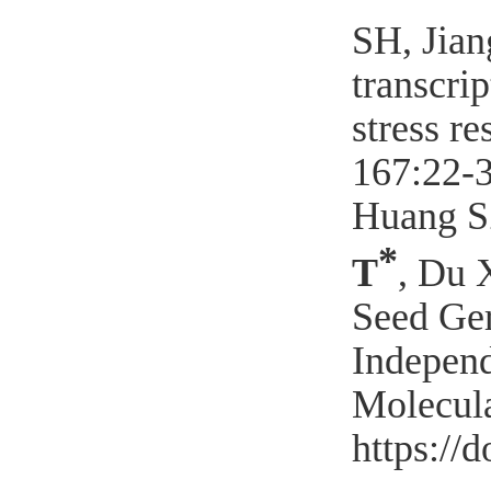
SH, Jia
transcri
stress re
167:22-3
Huang 
*
T
, Du 
Seed Ge
Independ
Molecula
https://