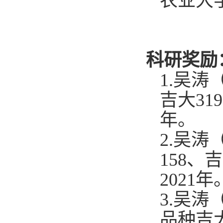
农业大
科研奖励
1
.
吴涛
吉大3
年。
2
.
吴涛（
158
20
21年
3
.
吴涛
品种吉