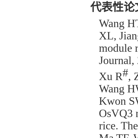
代表性论
W
ang H
XL, Jia
module r
Journal,
#
Xu
R
,
Wang HW
Kwon 
OsVQ3 mo
rice. Th
Ma TF, 