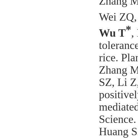
Zhang M
Wei ZQ,
*
Wu T
,
tolerance
rice. Pl
Zhang M
SZ, Li Z
positive
mediated
Science.
Huang S