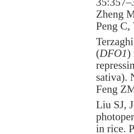
35:357–
Zheng M
Peng C,
Terzagh
(
DFO1
)
repressi
sativa).
Feng ZM
Liu SJ, 
photoper
in rice. 