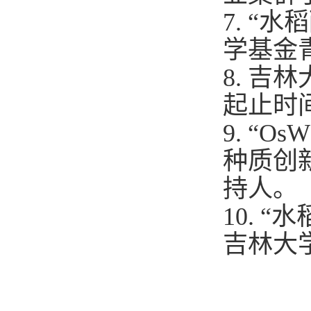
7
.
“水
学基金
8
.
吉林
起止时
9
.
“
OsW
种质创
持人。
10
.
“水
吉林大