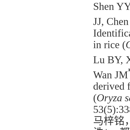
Shen YY,
JJ, Che
Identifi
in rice (
Lu BY, 
Wan JM
derived 
(
Oryza s
53(5):33
马梓铭