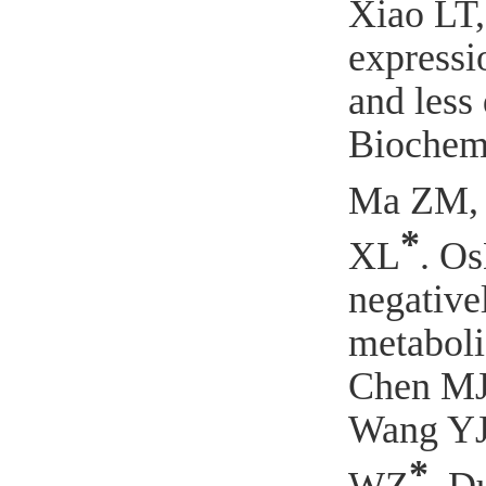
Xiao LT,
expressi
and less
Biochemi
Ma
ZM, 
*
XL
. O
negative
metaboli
Chen MJ,
Wang YJ
*
WZ
, D