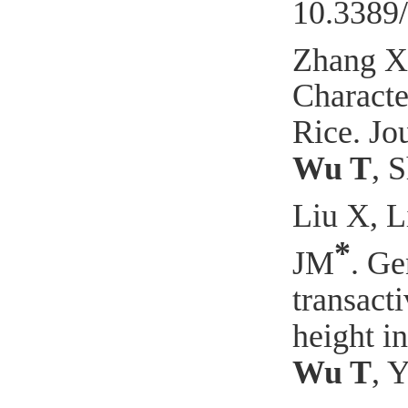
10.3389/
Zhang
X
Characte
Rice. Jo
Wu T
,
S
Liu X, L
*
JM
. Ge
transacti
height in
Wu T
, 