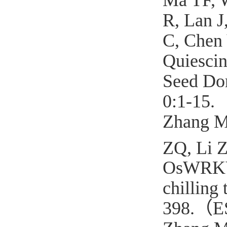
R, Lan J
C, Chen
Quiescin
Seed Dor
0:1-15.
Z
hang M
ZQ, Li 
OsWRKY
chilling 
398.
（
E