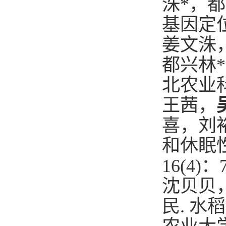
洙
*
，都
基因定
姜文洙
都兴林
*
北农业
王茜，
喜，刘
和休眠
16(4)
：
沈贝贝
民
.
水稻