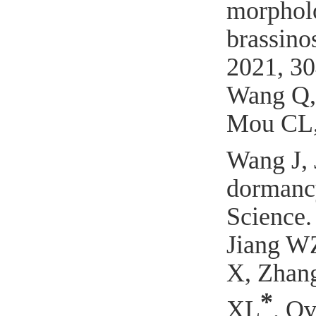
morpholo
brassinos
2021, 3
Wang Q,
Mou CL,
Wang J, 
dormancy
Science
.
Jiang
WZ
X, Zhan
*
XL
.
Ov