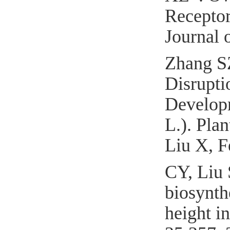
Receptor
Journal 
Zhang S
Disrupti
Developm
L.). Pla
Liu
X
, 
CY
, Liu
biosynth
height in