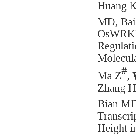
Huang 
MD, Bai
OsWRKY5
Regulati
Molecula
#
Ma Z
,
Zhang HJ
Bian MD
Transcri
Height i