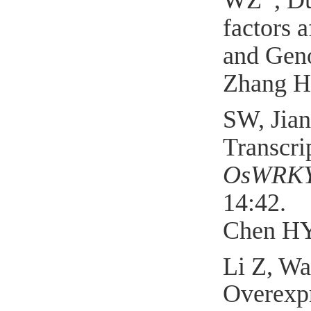
factors 
and Geno
Zhang H
SW, Jia
Transcri
OsWRK
14:42
.
Chen HY
Li Z, W
Overexp