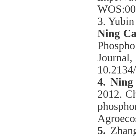
WOS:00
3. Yubi
Ning C
Phosphor
Journal
10.2134
4.
Ning
2012. Ch
phosph
Agroeco
5.
Zhan