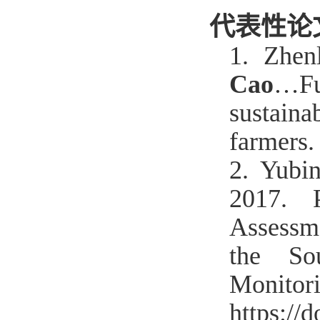
代表性论
1.
Zhen
Cao
…
F
sustain
farmers
.
2. Yubi
2017. P
Assessm
the So
Monito
http
s://