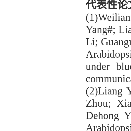
代表性论
(1)Weilia
Yang#; Li
Li; Guang
Arabidops
under blu
communic
(2)Liang 
Zhou; Xia
Dehong Ya
Arabidops