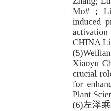
Zhang; Lu
Mo# ; Li
induced pr
activati
CHINA Li
(5)Weilia
Xiaoyu Ch
crucial ro
for enhanc
Plant Sci
(6)左泽