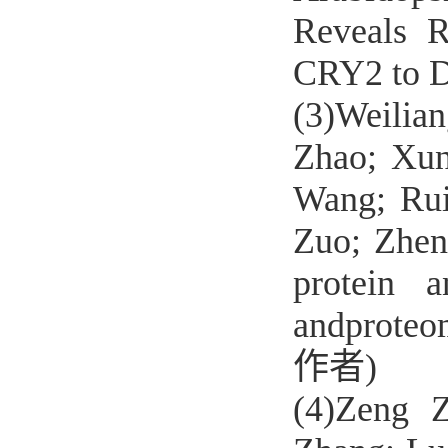
Reveals R
CRY2 to 
(3)Weilia
Zhao; Xun
Wang; Rui
Zuo; Zhen
protein 
andproteo
作者)
(4)Zeng 