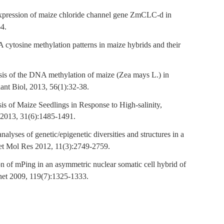
xpression of maize chloride channel gene ZmCLC-d in
4.
 cytosine methylation patterns in maize hybrids and their
sis of the DNA methylation of maize (Zea mays L.) in
lant Biol
,
2013, 56(1):32-38.
is of Maize Seedlings in Response to High-salinity,
 2013, 31(6):1485-1491.
nalyses of genetic/epigenetic diversities and structures in a
t Mol Res 2012, 11(3):2749-2759.
ion of mPing in an asymmetric nuclear somatic cell hybrid of
net 2009, 119(7):1325-1333.