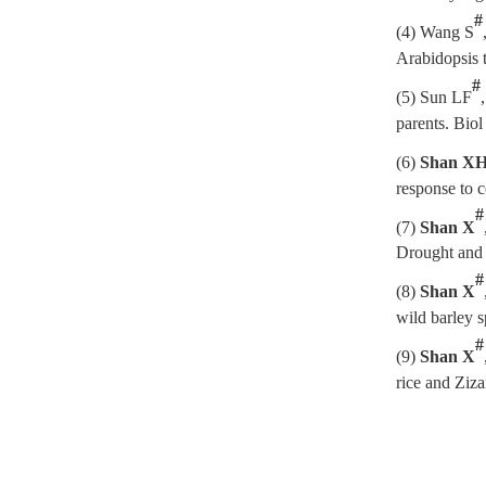
#
(
4
)
Wang S
Arabidopsis t
#
(
5)
Sun LF
parents. Bio
(
6)
Shan X
response to c
#
(
7)
Shan X
Drought and 
#
(
8)
Shan X
wild barley
#
(
9)
Shan X
rice and Ziz