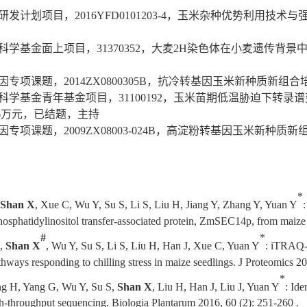
研发计划项目，
2016YFD0101203-4
，玉米杂种优势利用技术与
科学基金面上项目，
31370352
，大麦
2H
染色体在小麦遗传背景
因专项课题，
2014ZX0800305B
，抗冷转基因玉米新种质新组合
科学基金青年基金项目，
31100192
，玉米苗期低温胁迫下转录谱
6
万元，已结题，主持
因专项课题，
2009ZX08003-024B
，高淀粉转基因玉米新种质新
*
Shan X
, Xue C, Wu Y, Su S, Li S, Liu H, Jiang Y, Zhang Y, Yuan Y
:
hosphatidylinositol transfer-associated protein, ZmSEC14p, from maize
#
*
,
Shan X
, Wu Y, Su S, Li S, Liu H, Han J, Xue C, Yuan Y
: iTRAQ-b
hways responding to chilling stress in maize seedlings. J Proteomics 2
*
g H, Yang G, Wu Y, Su S,
Shan X
, Liu H, Han J, Liu J, Yuan Y
: Ide
h-throughput sequencing. Biologia Plantarum 2016, 60 (2): 251-260 .