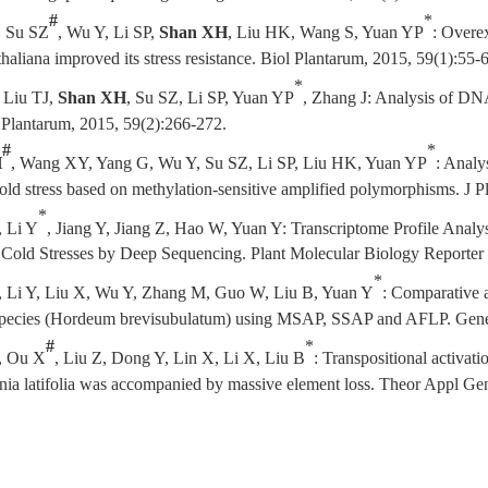
#
*
, Su SZ
, Wu Y, Li SP,
Shan XH
, Liu HK, Wang S, Yuan YP
: Overe
haliana improved its stress resistance. Biol Plantarum
,
2015, 59(1):55-6
*
, Liu TJ,
Shan XH
, Su SZ, Li SP, Yuan YP
, Zhang J: Analysis of DNA
l Plantarum, 2015, 59(2):266-272.
#
*
H
, Wang XY, Yang G, Wu Y, Su SZ, Li SP, Liu HK, Yuan YP
: Analy
old stress based on methylation-sensitive amplified polymorphisms. J P
*
, Li Y
, Jiang Y, Jiang Z, Hao W, Yuan Y: Transcriptome Profile Analys
Cold Stresses by Deep Sequencing. Plant Molecular Biology Reporter
*
, Li Y, Liu X, Wu Y, Zhang M, Guo W, Liu B, Yuan Y
: Comparative a
 species (Hordeum brevisubulatum) using MSAP, SSAP and AFLP. Gene
#
*
, Ou X
, Liu Z, Dong Y, Lin X, Li X, Liu B
: Transpositional activat
ania latifolia was accompanied by massive element loss. Theor Appl Ge