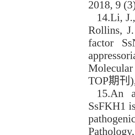
2018, 9 (
14.
Li, J
Rollins, 
factor Ss
appressor
Molecula
TOP期刊), 
15.
An at
SsFKH1 is 
pathogenic
Patholog