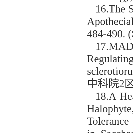
16.
The S
Apothecia
484-490.
17.
MADS-
Regulat
sclerotior
中科院2区
18.
A He
Halophyt
Tolerance 