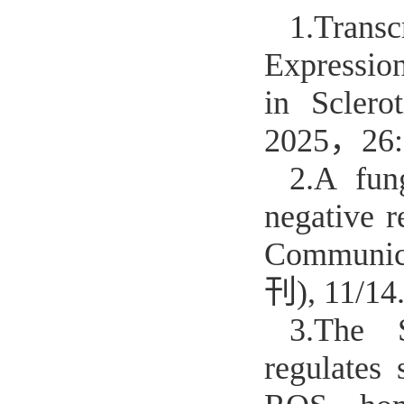
1.
Trans
Expressio
in Sclero
2025，26
2.
A fung
negative r
Communic
刊), 11/14
3.
The S
regulates 