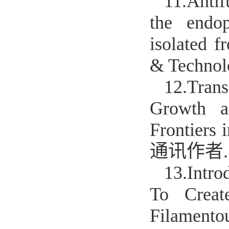
11.
Antif
the endop
isolated f
& Techno
12.
Trans
Growth an
Frontiers
通讯作者.
13.
Intro
To Creat
Filamento