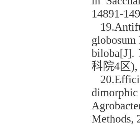
in Sacchar
14891-1
19.
Anti
globosum 
biloba[J].
科院4区),
20.
Effi
dimorphic
Agrobacte
Methods,