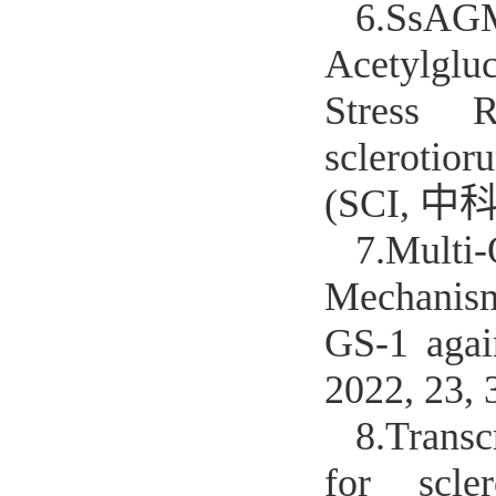
6.
SsAG
Acetylglu
Stress R
sclerotior
(SCI, 中
7.
Multi
Mechanism
GS-1 again
2022, 23
8.
Transc
for scle