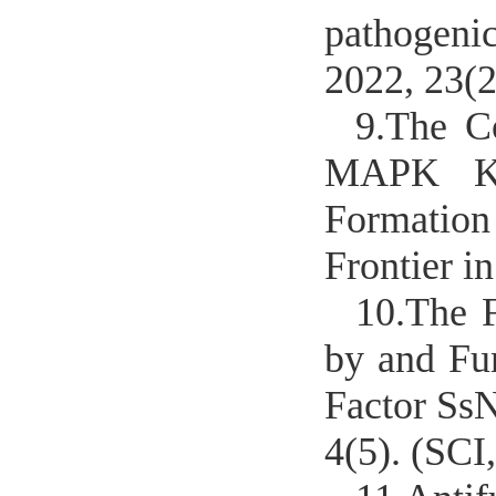
pathogenic
2022, 23
9.
The Co
MAPK Kin
Formation 
Frontier 
10.
The 
by and Fu
Factor SsN
4(5). (S