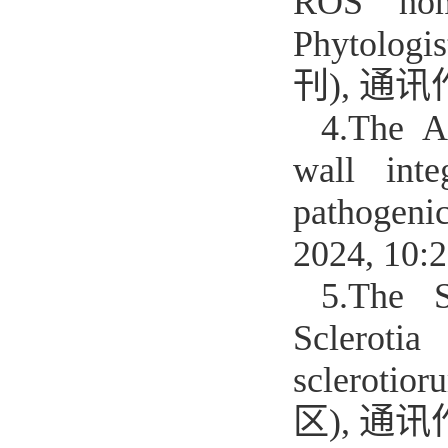
ROS home
Phytolog
刊), 通讯
4.
The AP
wall inte
pathogenic
2024, 10
5.
The S
Scleroti
sclerotior
区), 通讯