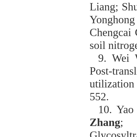
Liang; Sh
Yonghon
Chengcai 
soil nitrog
9.
Wei 
Post-tran
utilizatio
552.
10.
Yao
Zhang
; 
Glycosylt