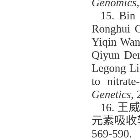
Genomics
15.
Bin 
Ronghui 
Yiqin Wan
Qiyun Den
Legong Li
to nitrat
Genetics
,
16.
王
元素吸收
569-590.