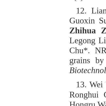
12.
Lia
Guoxin Su
Zhihua 
Legong Li
Chu*. NRT
grains by
Biotechno
13.
Wei
Ronghui 
Hongru Wa