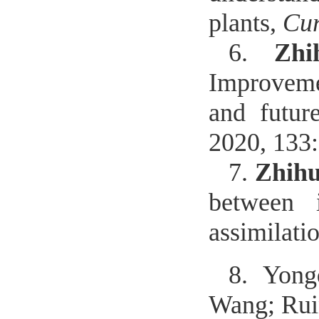
plants,
Cur
6.
Zhi
Improvemen
and futur
2020, 133
7.
Zhih
between i
assimilati
8.
Yong
Wang; Rui