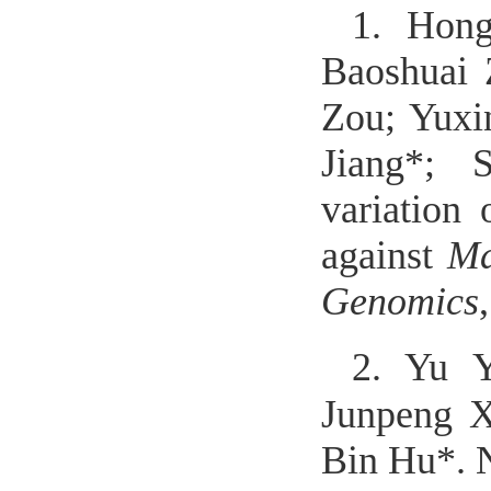
1.
Hong
Baoshuai
Zou
;
Yuxi
Jiang*
;
variation
against
Ma
Genomics
2.
Yu Y
Junpeng X
Bin Hu*. N