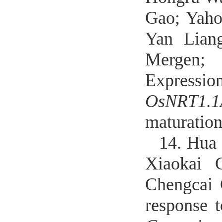
Gao; Yaho
Yan Lian
Mergen; 
Express
OsNRT1.1
maturation
14.
Hua 
Xiaokai 
Chengcai 
response 