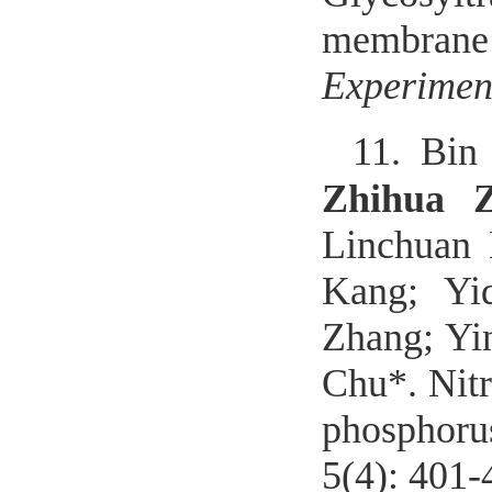
membrane
Experimen
11.
Bin
Zhihua 
Linchuan 
Kang; Yi
Zhang; Yi
Chu*. Nit
phosphorus
5(4): 401-