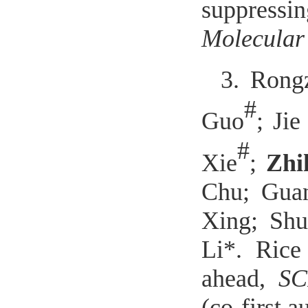
suppressi
Molecular
3.
Rong
#
Guo
;
Jie
#
Xie
;
Zhi
Chu
;
Guan
Xing
;
Shu
Li*. Rice
ahead,
SC
(co-first a