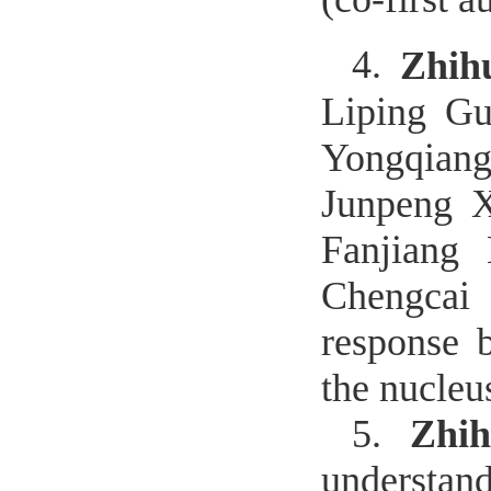
4.
Zhih
Liping G
Yongqiang
Junpeng X
Fanjiang
Chengcai 
response 
the nucleu
5.
Zhi
understand