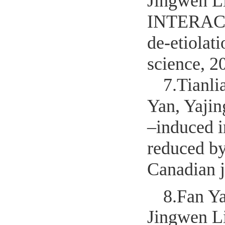
Jingwen L
INTERACT
de-etiolat
science, 2
7.
Tianli
Yan, Yajin
–induced i
reduced b
Canadian j
8.
Fan Y
Jingwen L