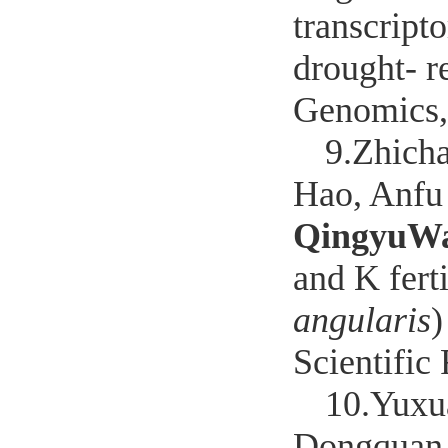
transcript
drought- r
Genomics,
9.
Zhich
Hao, Anfu
QingyuW
and K fert
angularis
)
Scientific
10.
Yuxu
Dongquan 