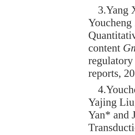
3.
Yang 
Youcheng 
Quantitati
content
G
regulatory
reports, 2
4.
Youch
Yajing Li
Yan* and 
Transducti