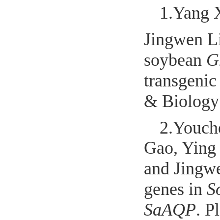
1.
Yang 
Jingwen L
soybean
G
transgeni
& Biology
2.
Youch
Gao, Ying
and Jingw
genes in
S
SaAQP
. P