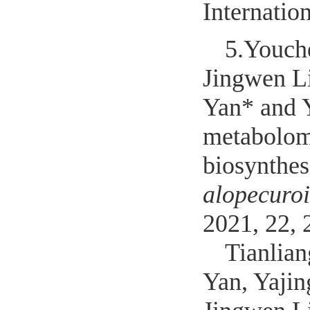
Internatio
5.
Youch
Jingwen L
Yan* and 
metabolomi
biosynthes
alopecuro
2021, 22, 
Tianlia
Yan, Yajin