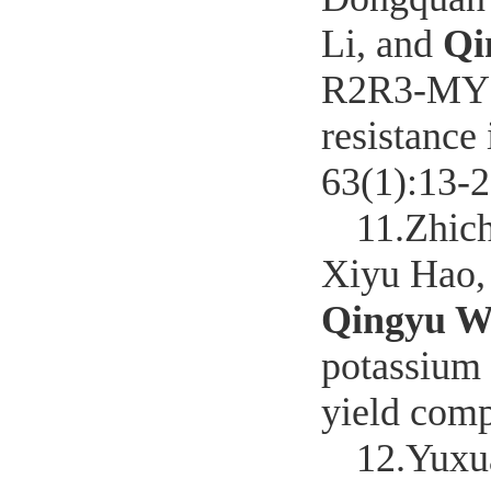
Li, and
Qi
R2R3-MYB 
resistance
63(1):13-2
11.
Zhich
Xiyu Hao,
Qingyu W
potassium 
yield com
12.
Yuxu