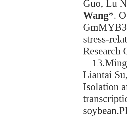
Guo, Lu N
Wang
*. O
GmMYB3a ne
stress-rel
Research 
13.
Ming
Liantai Su
Isolation
transcripti
soybean.P