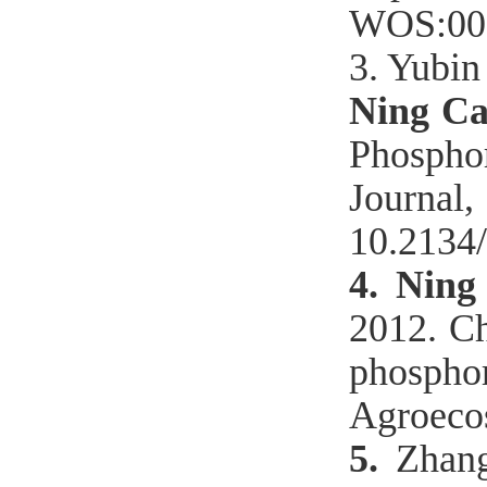
WOS:00
3. Yubi
Ning C
Phosphor
Journal
10.2134
4.
Ning
2012. Ch
phosph
Agroeco
5.
Zhan