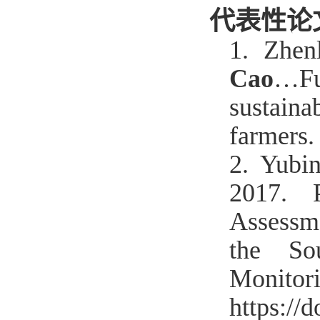
代表性论
1.
Zhen
Cao
…
F
sustain
farmers
.
2. Yubi
2017. P
Assessm
the So
Monito
http
s://