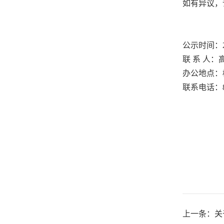
如有异议，
公示时间：2
联 系 人：
办公地点：
联系电话：878
上一条：
关