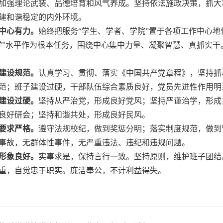
加强理论武装、品德培育和风气养成。坚持依法施政决策，抓大
建和谐稳定的内外环境。
中心有力。
始终把服务
“学生、学者、学院”置于各项工作中心
学”水平作为根本任务，围绕中心集中力量、凝聚智慧、真抓实干
建设规范。
认真学习、贯彻、落实《中国共产党章程》，坚持抓
范；班子建设过硬，干部队伍综合素质良好，党员先进性作用明
建设过硬。
坚持从严治党，形成良好党风；坚持严谨治学，形成
良好研会；坚持和谐共处，形成良好民风。
要求严格。
遵守法规校纪，做到奖惩分明；落实制度规范，做到
事故，无群体性事件，无严重违法、违纪和违规问题。
形象良好。
实事求是，保持言行一致。坚持原则，维护班子团结
重，自觉忠于职实。廉洁奉公，不计利益得失。